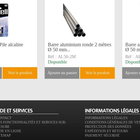
le alcaline
Barre aluminium ronde 2 mètres
Barre 
Ø 50 mm...
Ø 50 m
Réf :
AL50-2M
Réf :
A
Disponible
Disponi
voir le produit
ajouter au panier
voir le produit
ajouter
IDE ET SERVICES
INFORMATIONS LÉGALES
ONTACT
INFORMATIONS LÉGALES
S FONCTIONNALITÉS ET SERVICES SUR-
CONDITIONS GÉNÉRALES DE VE
ESURE
PROTECTION DES DONNÉES
DE EN LIGNE
EXPÉDITION ET RETOURS
TEMAP
PAIEMENT SÉCURISÉ