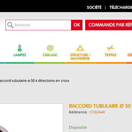
SOCIÉTÉ
TÉLÉCHARG
COMMANDE PAR RÉF
LAMPES
CÂBLAGE
STRUCTURE /
TEXTILE
CO
MACHINERIE
accord tubulaire ø 50 4 directions en croix
RACCORD TUBULAIRE Ø 50 
Référence :
COL0440
Disponible