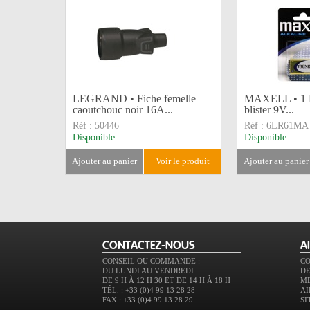
LEGRAND • Fiche femelle
MAXELL • 1 Pi
caoutchouc noir 16A...
blister 9V...
Réf :
50446
Réf :
6LR61MA
Disponible
Disponible
ajouter au panier
voir le produit
ajouter au panier
CONTACTEZ-NOUS
A
CONSEIL OU COMMANDE :
C
DU LUNDI AU VENDREDI
DE
DE 9 H À 12 H 30 ET DE 14 H À 18 H
M
TÉL. : +33 (0)4 99 13 28 28
AI
FAX : +33 (0)4 99 13 28 29
SI