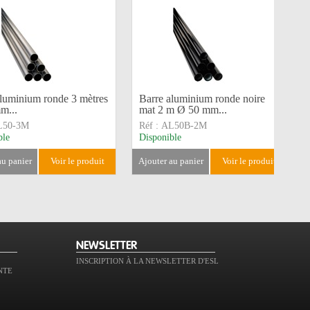
aluminium ronde 3 mètres
Barre aluminium ronde noire
m...
mat 2 m Ø 50 mm...
L50-3M
Réf :
AL50B-2M
ble
Disponible
 au panier
voir le produit
ajouter au panier
voir le produit
NEWSLETTER
INSCRIPTION À LA NEWSLETTER D'ESL
NTE