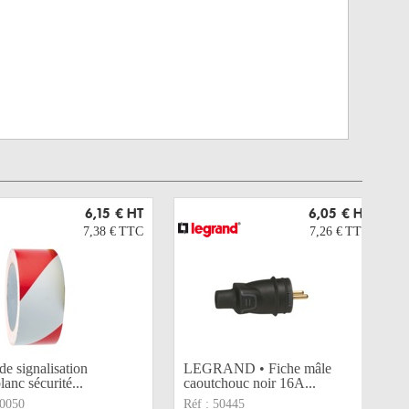
6,15 €
HT
6,05 €
HT
7,38 €
TTC
7,26 €
TTC
e signalisation
LEGRAND • Fiche mâle
lanc sécurité...
caoutchouc noir 16A...
0050
Réf :
50445