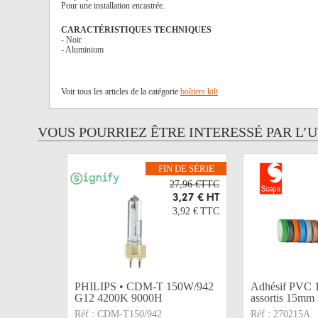
Pour une installation encastrée.
CARACTÉRISTIQUES TECHNIQUES
- Noir
- Aluminium
Voir tous les articles de la catégorie
boîtiers kilt
VOUS POURRIEZ ÊTRE INTERESSÉ PAR L’
FIN DE SÉRIE
27,96 €TTC
3,27 €
HT
3,92 €
TTC
PHILIPS • CDM-T 150W/942
Adhésif PVC 1
G12 4200K 9000H
assortis 15mm 
Réf :
CDM-T150/942
Réf :
270215A