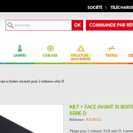
SOCIÉTÉ
TÉLÉCHARG
COMMANDE PAR RÉF
LAMPES
CÂBLAGE
STRUCTURE /
TEXTILE
CO
MACHINERIE
ant si boitier encastré pour 2 embases série D
KILT • FACE AVANT SI BOI
SÉRIE D
Référence :
KILT0552
Plaque pour 2 embases XLR série D, à monte