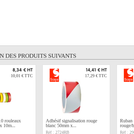
UN DES PRODUITS SUIVANTS
8,34 €
HT
14,41 €
HT
10,01 €
TTC
17,29 €
TTC
0 rouleaux
Adhésif signalisation rouge
Ruban d
x 10m...
blanc 50mm x...
rouge/b
Réf :
2724RB
Réf :
29