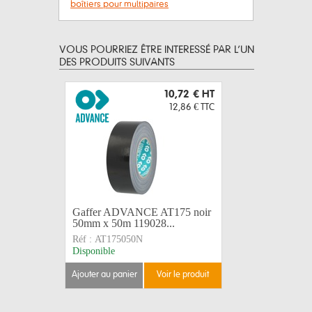
boîtiers pour multipaires
VOUS POURRIEZ ÊTRE INTERESSÉ PAR L’UN
DES PRODUITS SUIVANTS
10,72 €
HT
12,86 €
TTC
Gaffer ADVANCE AT175 noir
Adhésif a
50mm x 50m 119028...
180° 50m
Réf :
AT175050N
Réf :
AT20
Disponible
Arrivage d
ajouter au panier
voir le produit
ajouter au 