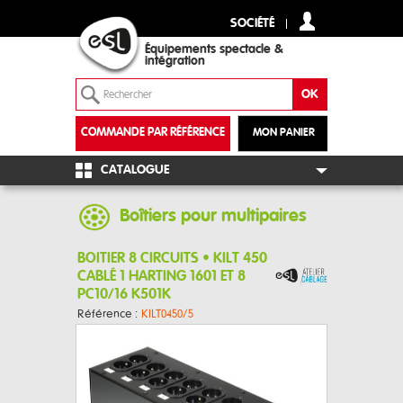
SOCIÉTÉ
Équipements spectacle &
intégration
COMMANDE PAR RÉFÉRENCE
MON PANIER
+
CATALOGUE
Boîtiers pour multipaires
BOITIER 8 CIRCUITS • KILT 450
CABLÉ 1 HARTING 1601 ET 8
PC10/16 K501K
Référence :
KILT0450/5