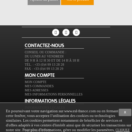
CONTACTEZ-NOUS
CONSEIL OU COMMANDE :
DU LUNDI AU VENDREDI
DE 9 H À 12 H 30 ET DE 14 H À 18 H
TÉL. : +33 (0)4 99 13 28 28
FAX : +33 (0)4 99 13 28 29
MON COMPTE
MON COMPTE
MES COMMANDES
MES ADRESSES
MES INFORMATIONS PERSONNELLES
INFORMATIONS LÉGALES
INFORMATIONS LÉGALES
En poursuivant votre navigation sur www.esl-france.com ou en fermant
CONDITIONS GÉNÉRALES DE VENTE
X
cette fenêtre, vous acceptez l’utilisation des cookies ou technologies
PROTECTION DES DONNÉES
similaires. Les cookies permettent notamment de bénéficier de services et
EXPÉDITION ET RETOURS
PAIEMENT SÉCURISÉ
d'offres adaptés à vos centres d'intérêt ainsi que de sécuriser les transactions sur
notre site. Pour plus d'informations, gérer ou modifier les paramètres,
CLIQUEZ
NEWSLETTER