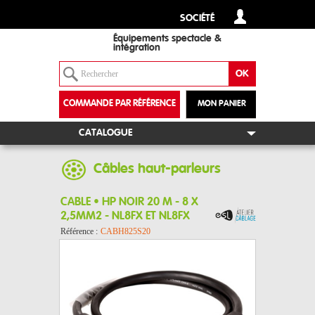
SOCIÉTÉ
Équipements spectacle &
intégration
COMMANDE PAR RÉFÉRENCE
MON PANIER
+
CATALOGUE
Câbles haut-parleurs
CABLE • HP NOIR 20 M - 8 X
2,5MM2 - NL8FX ET NL8FX
Référence :
CABH825S20