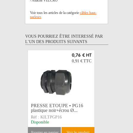
- Attache VELCRO
Voir tous les articles de la catégorie
câbles haut-
parleurs
VOUS POURRIEZ ÊTRE INTERESSÉ PAR
L’UN DES PRODUITS SUIVANTS
0,76 €
HT
0,91 €
TTC
PRESSE ETOUPE • PG16
CABLE • 
plastique noir+écrou Ø...
2,5mm2 -
Réf :
KILTPGP16
Réf :
CAB
Disponible
Sur comma
ajouter au panier
voir le produit
ajouter au 