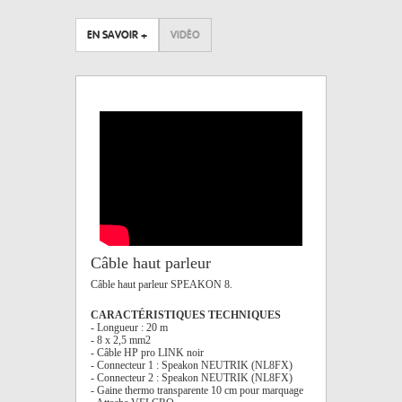
EN SAVOIR +
VIDÉO
Câble haut parleur
Câble haut parleur SPEAKON 8.
CARACTÉRISTIQUES TECHNIQUES
- Longueur : 20 m
- 8 x 2,5 mm2
- Câble HP pro LINK noir
- Connecteur 1 : Speakon NEUTRIK (NL8FX)
- Connecteur 2 : Speakon NEUTRIK (NL8FX)
- Gaine thermo transparente 10 cm pour marquage