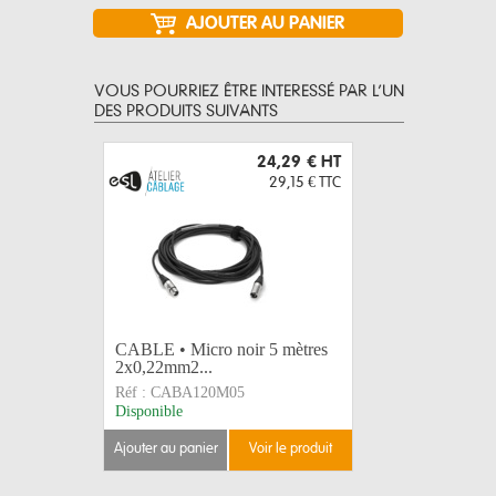
VOUS POURRIEZ ÊTRE INTERESSÉ PAR L’UN
DES PRODUITS SUIVANTS
24,29 €
HT
29,15 €
TTC
CABLE • Micro noir 5 mètres
CABLE D
2x0,22mm2...
mètre 2x0
Réf :
CABA120M05
Réf :
CAB
Disponible
Disponible
ajouter au panier
voir le produit
ajouter au 