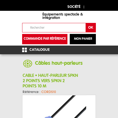
SOCIÉTÉ
Équipements spectacle &
intégration
COMMANDE PAR RÉFÉRENCE
MON PANIER
+
CATALOGUE
Câbles haut-parleurs
CABLE • HAUT-PARLEUR SPKN
2 POINTS VERS SPKN 2
POINTS 10 M
Référence :
CORDS10