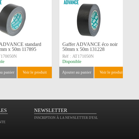
 ADVANCE standard
Gaffer ADVANCE éco noir
0mm x 50m 117895
50mm x 50m 131228
T170050N
Réf :
AT171050N
ble
Disponible
 au panier
voir le produit
ajouter au panier
voir le produit
LES
NEWSLETTER
INSCRIPTION À LA NEWSLETTER D'ESL
NTE