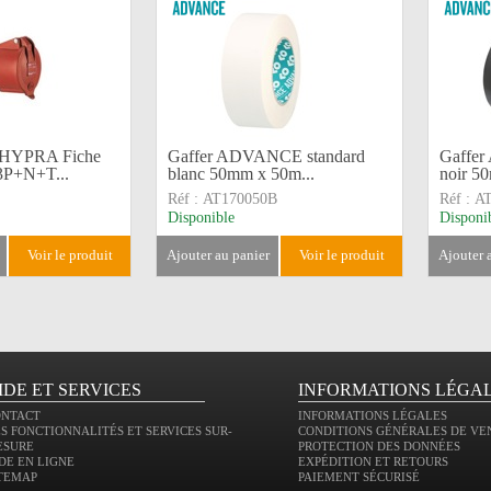
HYPRA Fiche
Gaffer ADVANCE standard
Gaffer
.3P+N+T...
blanc 50mm x 50m...
noir 5
Réf :
AT170050B
Réf :
A
Disponible
Disponi
voir le produit
ajouter au panier
voir le produit
ajouter
IDE ET SERVICES
INFORMATIONS LÉGA
ONTACT
INFORMATIONS LÉGALES
S FONCTIONNALITÉS ET SERVICES SUR-
CONDITIONS GÉNÉRALES DE VE
ESURE
PROTECTION DES DONNÉES
DE EN LIGNE
EXPÉDITION ET RETOURS
TEMAP
PAIEMENT SÉCURISÉ