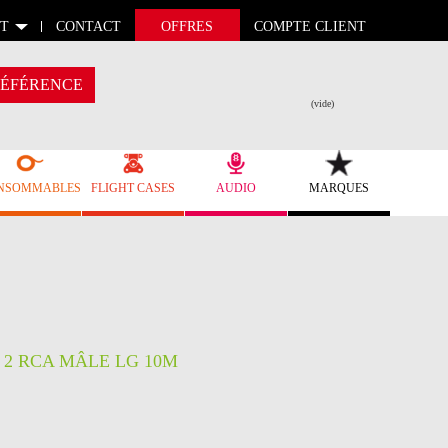
T
CONTACT
OFFRES
COMPTE CLIENT
ÉFÉRENCE
(vide)
NSOMMABLES
FLIGHT CASES
AUDIO
MARQUES
 2 RCA MÂLE LG 10M