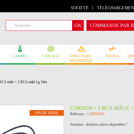
SOCIÉTÉ
TÉLÉCHARGEMEN
COMMANDE PAR R
LAMPES
CÂBLAGE
STRUCTURE /
TEXTILE
CO
MACHINERIE
 RCA mâle + 2 RCA mâle Lg 10m
CORDON • 2 RCA MÂLE +
FIN DE SÉRIE
Référence :
CORD4204
Attention : dernières pièces disponibles !