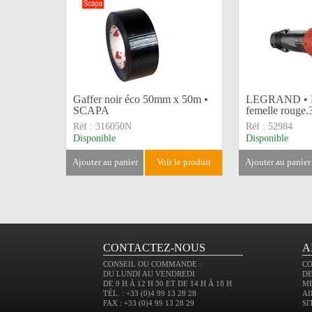
Gaffer noir éco 50mm x 50m •
LEGRAND • 
SCAPA
femelle rouge
Réf :
316050N
Réf :
52984
Disponible
Disponible
ajouter au panier
voir le produit
ajouter au panier
CONTACTEZ-NOUS
A
CONSEIL OU COMMANDE :
C
DU LUNDI AU VENDREDI
DE
DE 9 H À 12 H 30 ET DE 14 H À 18 H
M
TÉL. : +33 (0)4 99 13 28 28
AI
FAX : +33 (0)4 99 13 28 29
SI