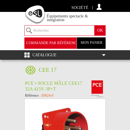
SOCIÉTÉ
Équipements spectacle &
intégration
COMMANDE PAR RÉFÉRENCE
MON PANIER
+
CATALOGUE
CEE 17
PCE • SOCLE MÂLE CEE17
32A 415V 3P+T
Référence :
E0624-6