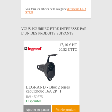
Voir tous les articles de la catégorie
diffuseurs LED
STRIP
VOUS POURRIEZ ÊTRE INTERESSÉ PAR
L’UN DES PRODUITS SUIVANTS
17,10 €
HT
20,52 €
TTC
LEGRAND • Bloc 2 prises
Câble CEE
caoutchouc 16A 2P+T
3 x 1mm2 
Réf :
50575
Réf :
CAB
Disponible
Disponible
ajouter au panier
voir le produit
ajouter au 