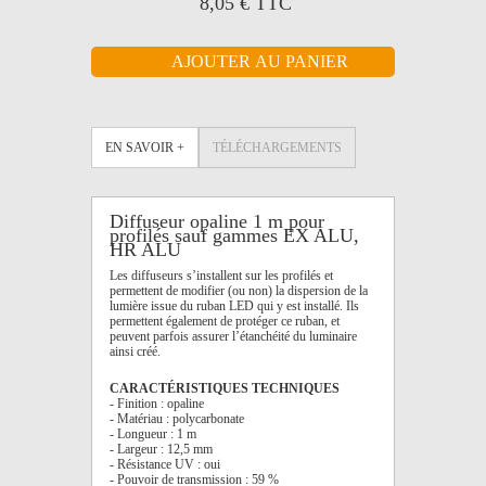
8,05 €
TTC
EN SAVOIR +
TÉLÉCHARGEMENTS
Diffuseur opaline 1 m pour
profilés sauf gammes EX ALU,
HR ALU
Les diffuseurs s’installent sur les profilés et
permettent de modifier (ou non) la dispersion de la
lumière issue du ruban LED qui y est installé. Ils
permettent également de protéger ce ruban, et
peuvent parfois assurer l’étanchéité du luminaire
ainsi créé.
CARACTÉRISTIQUES TECHNIQUES
- Finition : opaline
- Matériau : polycarbonate
- Longueur : 1 m
- Largeur : 12,5 mm
- Résistance UV : oui
- Pouvoir de transmission : 59 %