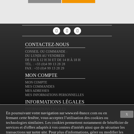
CONTACTEZ-NOUS
CONSEIL OU COMMANDE :
DU LUNDI AU VENDREDI
DE 9 H À 12 H 30 ET DE 14 H À 18 H
TÉL. : +33 (0)4 99 13 28 28
FAX : +33 (0)4 99 13 28 29
MON COMPTE
MON COMPTE
MES COMMANDES
MES ADRESSES
MES INFORMATIONS PERSONNELLES
INFORMATIONS LÉGALES
INFORMATIONS LÉGALES
En poursuivant votre navigation sur www.esl-france.com ou en
CONDITIONS GÉNÉRALES DE VENTE
X
fermant cette fenêtre, vous acceptez l’utilisation des cookies ou
PROTECTION DES DONNÉES
EXPÉDITION ET RETOURS
technologies similaires. Les cookies permettent notamment de bénéficier de
PAIEMENT SÉCURISÉ
services et d'offres adaptés à vos centres d'intérêt ainsi que de sécuriser les
transactions sur notre site. Pour plus d'informations, gérer ou modifier les
NEWSLETTER