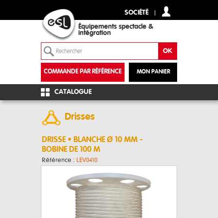
SOCIÉTÉ
Équipements spectacle &
intégration
COMMANDE PAR RÉFÉRENCE
MON PANIER
+
CATALOGUE
Drisses
DRISSE • BLANCHE Ø 10 MM -
BOBINE DE 100 M
Référence :
LEV0410