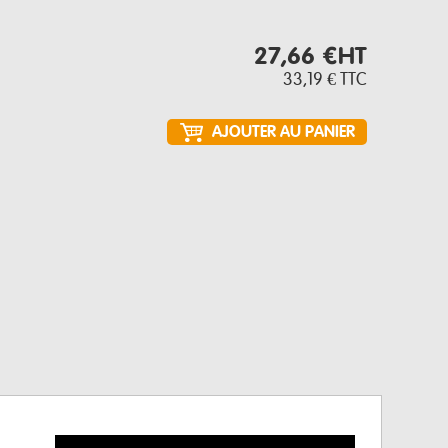
27,66 €
HT
33,19 €
TTC