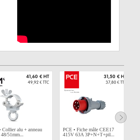
41,60 €
HT
31,50 €
HT
49,92 €
TTC
37,80 €
TTC
 Collier alu + anneau
PCE • Fiche mâle CEE17
48/51mm...
415V 63A 3P+N+T+pil...