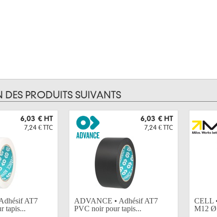
N DES PRODUITS SUIVANTS
6,03 €
HT
6,03 €
HT
7,24 €
TTC
7,24 €
TTC
dhésif AT7
ADVANCE • Adhésif AT7
CELL •
 tapis...
PVC noir pour tapis...
M12 Ø 