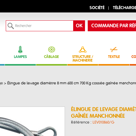
SOCIÉTÉ
TÉLÉCHARG
COMMANDE PAR RÉF
LAMPES
CÂBLAGE
STRUCTURE /
TEXTILE
CO
MACHINERIE
ge
>
Élingue de levage diamètre 8 mm 600 cm 700 Kg cossée gaînée mancho
ÉLINGUE DE LEVAGE DIAM
GAÎNÉE MANCHONNÉE
Référence :
LEV010860/G