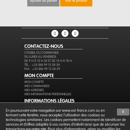
ajouter au panier
voir le produit
ajouter au 
CONTACTEZ-NOUS
CONSEIL OU COMMANDE :
DU LUNDI AU VENDREDI
DE 9 H À 12 H 30 ET DE 14 H À 18 H
TÉL. : +33 (0)4 99 13 28 28
FAX : +33 (0)4 99 13 28 29
MON COMPTE
MON COMPTE
MES COMMANDES
MES ADRESSES
MES INFORMATIONS PERSONNELLES
INFORMATIONS LÉGALES
INFORMATIONS LÉGALES
En poursuivant votre navigation sur www.esl-france.com ou en
CONDITIONS GÉNÉRALES DE VENTE
X
fermant cette fenêtre, vous acceptez l’utilisation des cookies ou
PROTECTION DES DONNÉES
EXPÉDITION ET RETOURS
technologies similaires. Les cookies permettent notamment de bénéficier de
PAIEMENT SÉCURISÉ
services et d'offres adaptés à vos centres d'intérêt ainsi que de sécuriser les
transactions sur notre site. Pour plus d'informations, gérer ou modifier les