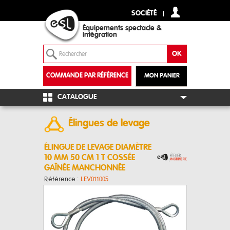
SOCIÉTÉ
Équipements spectacle &
intégration
COMMANDE PAR RÉFÉRENCE
MON PANIER
+
CATALOGUE
Élingues de levage
ÉLINGUE DE LEVAGE DIAMÈTRE
10 MM 50 CM 1 T COSSÉE
GAÎNÉE MANCHONNÉE
Référence :
LEV011005