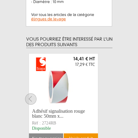
- Diamètre : 10 mm
Voir tous les articles de la catégorie
élingues de levage
VOUS POURRIEZ ÊTRE INTERESSÉ PAR L’UN
DES PRODUITS SUIVANTS
14,41 €
HT
17,29 €
TTC
Adhésif signalisation rouge
Gaffer bl
blanc 50mm x...
SCAPA
Réf :
2724RB
Réf :
3160
Disponible
Disponible