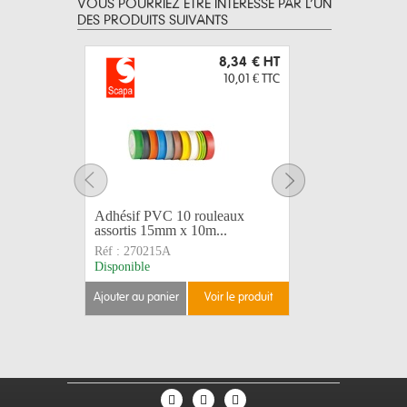
VOUS POURRIEZ ÊTRE INTERESSÉ PAR L’UN
DES PRODUITS SUIVANTS
8,34 €
HT
10,01 €
TTC
Adhésif PVC 10 rouleaux
Adhésif 
assortis 15mm x 10m...
103003 
Réf :
270215A
Réf :
2702
Disponible
Disponible
ajouter au panier
voir le produit
ajouter au 