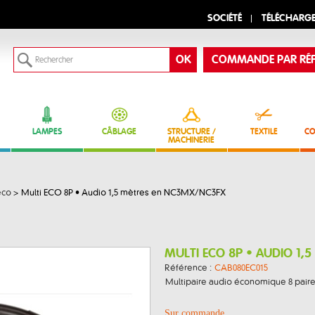
SOCIÉTÉ
TÉLÉCHARG
COMMANDE PAR RÉF
LAMPES
CÂBLAGE
STRUCTURE /
TEXTILE
CO
MACHINERIE
éco
>
Multi ECO 8P • Audio 1,5 mètres en NC3MX/NC3FX
MULTI ECO 8P • AUDIO 1,
Référence :
CAB080EC015
Multipaire audio économique 8 paires
Sur commande