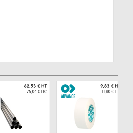
62,53 €
HT
9,83 €
HT
75,04 €
TTC
11,80 €
TTC