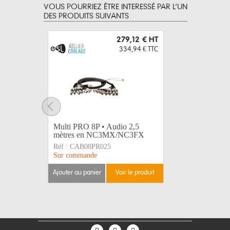
VOUS POURRIEZ ÊTRE INTERESSÉ PAR L’UN
DES PRODUITS SUIVANTS
279,12 €
HT
334,94 €
TTC
Multi PRO 8P • Audio 2,5
Multi PRO
mètres en NC3MX/NC3FX
mètres 
Réf :
CAB08PR025
Réf :
CAB
Sur commande
Sur comma
ajouter au panier
voir le produit
ajouter au 