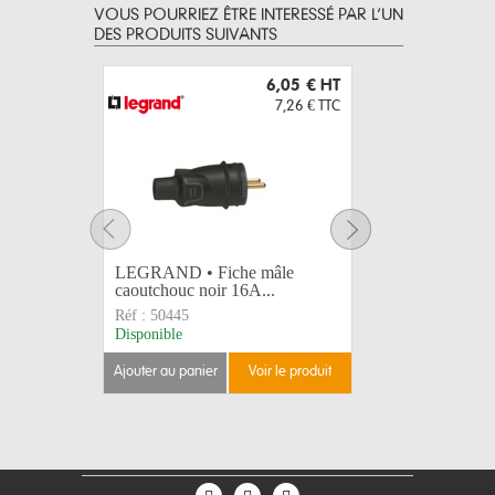
VOUS POURRIEZ ÊTRE INTERESSÉ PAR L’UN
DES PRODUITS SUIVANTS
6,05 €
HT
7,26 €
TTC
LEGRAND • Fiche mâle
Barre alu
caoutchouc noir 16A...
mat 3 m Ø
Réf :
50445
Réf :
AL5
Disponible
Disponible
ajouter au panier
voir le produit
ajouter au 