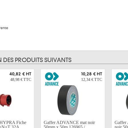
rente
N DES PRODUITS SUIVANTS
40,82 €
HT
10,28 €
HT
48,98 €
TTC
12,34 €
TTC
HYPRA Fiche
Gaffer ADVANCE mat noir
Gaffer
+N+T 32A...
50mm x 50m 126965 /...
noir 5