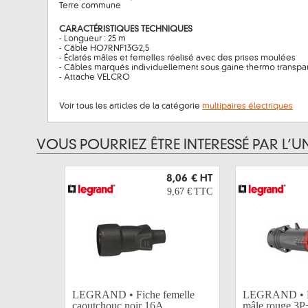
Terre commune
CARACTÉRISTIQUES TECHNIQUES
- Longueur : 25 m
- Câble HO7RNF13G2,5
- Éclatés mâles et femelles réalisé avec des prises moulées
- Câbles marqués individuellement sous gaine thermo transpa
- Attache VELCRO
Voir tous les articles de la catégorie
multipaires électriques
VOUS POURRIEZ ÊTRE INTERESSÉ PAR L’U
8,06 €
HT
9,67 €
TTC
LEGRAND • Fiche femelle
LEGRAND • 
caoutchouc noir 16A...
mâle rouge 3P