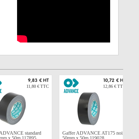
9,83 €
HT
10,72 €
HT
11,80 €
TTC
12,86 €
TTC
 ADVANCE standard
Gaffer ADVANCE AT175 noir
0mm x 50m 117895
50mm x 50m 119028...