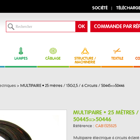
SOCIÉTÉ
TÉLÉCHARG
COMMANDE PAR RÉF
LAMPES
CÂBLAGE
STRUCTURE /
TEXTILE
CO
MACHINERIE
ectriques
>
MULTIPAIRE • 25 mètres / 13G2,5 / 6 Circuits / 50445=>50446
MULTIPAIRE • 25 MÈTRES / 
50445=>50446
Référence :
CAB1325S25
Multipaire électrique 6 circuits éclaté