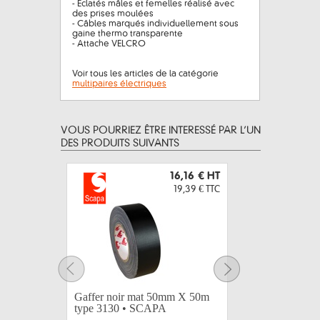
- Éclatés mâles et femelles réalisé avec
des prises moulées
- Câbles marqués individuellement sous
gaine thermo transparente
- Attache VELCRO
Voir tous les articles de la catégorie
multipaires électriques
VOUS POURRIEZ ÊTRE INTERESSÉ PAR L’UN
DES PRODUITS SUIVANTS
16,16 €
HT
19,39 €
TTC
Gaffer noir mat 50mm X 50m
LEGRAND
type 3130 • SCAPA
caoutchou