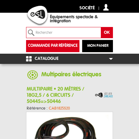
SOCIÉTÉ
Équipements spectacle &
intégration
COMMANDE PAR RÉFÉRENCE
MON PANIER
+
CATALOGUE
Multipaires électriques
MULTIPAIRE • 20 MÈTRES /
18G2,5 / 6 CIRCUITS /
50445=>50446
Référence :
CAB1825S20