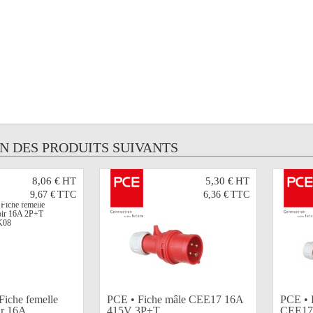
UN DES PRODUITS SUIVANTS
8,06 €
HT
5,30 €
HT
9,67 €
TTC
6,36 €
TTC
che femelle
PCE • Fiche mâle CEE17 16A
PCE • 
r 16A...
415V 3P+T
CEE17