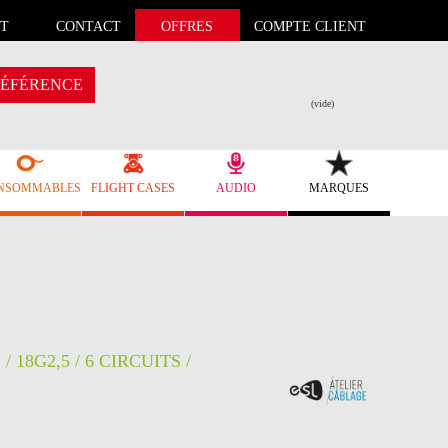
T
CONTACT
OFFRES
COMPTE CLIENT
ÉFÉRENCE
(vide)
NSOMMABLES
FLIGHT CASES
AUDIO
MARQUES
 18G2,5 / 6 CIRCUITS /