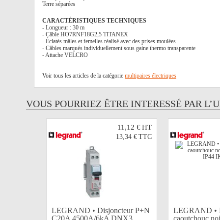
Terre séparées
CARACTÉRISTIQUES TECHNIQUES
- Longueur : 30 m
- Câble HO7RNF18G2,5 TITANEX
- Éclatés mâles et femelles réalisé avec des prises moulées
- Câbles marqués individuellement sous gaine thermo transparente
- Attache VELCRO
Voir tous les articles de la catégorie
multipaires électriques
VOUS POURRIEZ ÊTRE INTERESSÉ PAR L’
11,12 €
HT
13,34 €
TTC
LEGRAND • Disjoncteur P+N
LEGRAND • Fi
C20A 4500A/6kA DNX3
caoutchouc noi