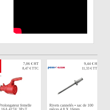
7,06 €
HT
9,44 €
HT
8,47 €
TTC
11,33 €
TTC
Prolongateur femelle
Rivets cannelés • sac de 100
 16A 415V 3P+T
pièces 4,8 X 16mm