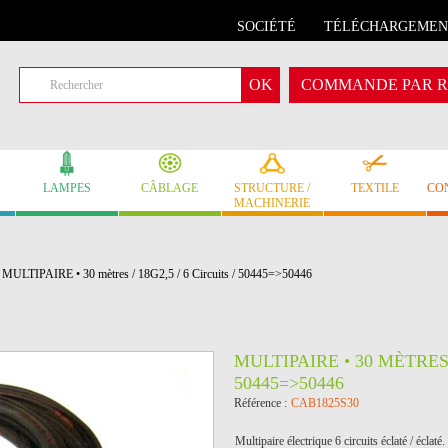
SOCIÉTÉ
TÉLÉCHARGEMEN
COMMANDE PAR R
LAMPES
CÂBLAGE
STRUCTURE /
TEXTILE
CO
MACHINERIE
MULTIPAIRE • 30 mètres / 18G2,5 / 6 Circuits / 50445=>50446
MULTIPAIRE • 30 MÈTRES /
50445=>50446
Référence :
CAB1825S30
Multipaire électrique 6 circuits éclaté / éclaté.