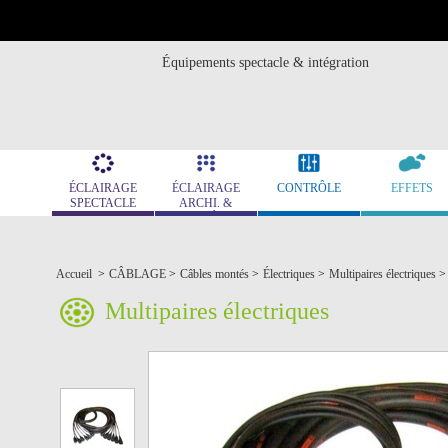
Équipements spectacle & intégration
ÉCLAIRAGE
ÉCLAIRAGE
CONTRÔLE
EFFETS
SPECTACLE
ARCHI. &
MUSÉO.
Accueil
>
CÂBLAGE
>
Câbles montés
>
Électriques
>
Multipaires électriques
>
Multipaires électriques