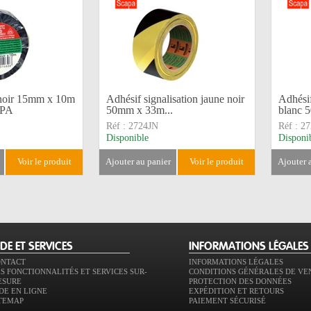
noir 15mm x 10m
Adhésif signalisation jaune noir
Adhésif
APA
50mm x 33m...
blanc 
Réf :
2724JN
Réf :
2
Disponible
Disponi
voir le produit
ajouter au panier
voir le produit
ajouter
IDE ET SERVICES
INFORMATIONS LÉGALES
ONTACT
INFORMATIONS LÉGALES
S FONCTIONNALITÉS ET SERVICES SUR-
CONDITIONS GÉNÉRALES DE VE
ESURE
PROTECTION DES DONNÉES
DE EN LIGNE
EXPÉDITION ET RETOURS
TEMAP
PAIEMENT SÉCURISÉ