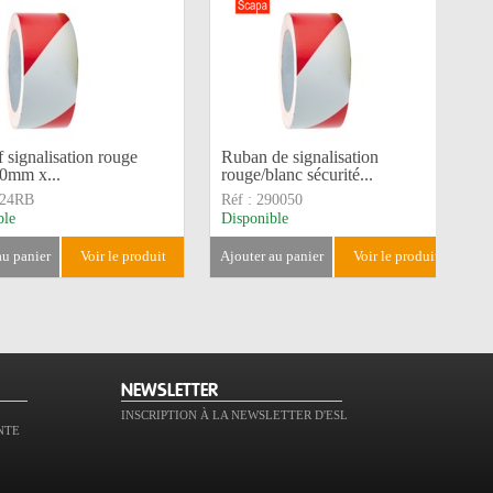
 signalisation rouge
Ruban de signalisation
50mm x...
rouge/blanc sécurité...
724RB
Réf :
290050
ble
Disponible
 au panier
voir le produit
ajouter au panier
voir le produit
NEWSLETTER
INSCRIPTION À LA NEWSLETTER D'ESL
NTE