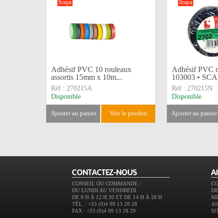
Adhésif PVC 10 rouleaux
Adhésif PVC 
assortis 15mm x 10m...
103003 • SC
Réf :
270215A
Réf :
270215N
Disponible
Disponible
ajouter au panier
voir le produit
ajouter au panier
CONTACTEZ-NOUS
A
CONSEIL OU COMMANDE :
C
DU LUNDI AU VENDREDI
DE
DE 9 H À 12 H 30 ET DE 14 H À 18 H
M
TÉL. : +33 (0)4 99 13 28 28
AI
FAX : +33 (0)4 99 13 28 29
SI