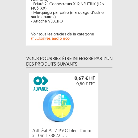
- Éclaté 2 : Connecteurs XLR NEUTRIK (12 x
NC3FXX)
- Marquage par paire (marquage d’usine
sur les paires)
- Attache VELCRO
Voir tous les articles de la catégorie
multipaires audio éco
VOUS POURRIEZ ÊTRE INTERESSÉ PAR L’UN
DES PRODUITS SUIVANTS
0,67 €
HT
0,80 €
TTC
Adhésif AT7 PVC bleu 15mm
Adhésif 
x 10m 173822 -...
10m 17380