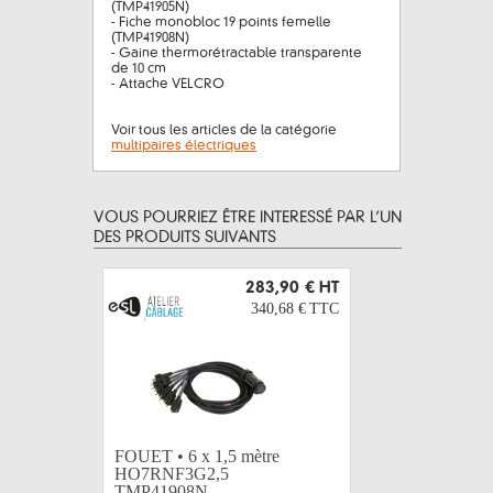
(TMP41905N)
- Fiche monobloc 19 points femelle
(TMP41908N)
- Gaine thermorétractable transparente
de 10 cm
- Attache VELCRO
Voir tous les articles de la catégorie
multipaires électriques
VOUS POURRIEZ ÊTRE INTERESSÉ PAR L’UN
DES PRODUITS SUIVANTS
283,90 €
HT
340,68 €
TTC
FOUET • 6 x 1,5 mètre
HO7RNF3G2,5
TITANEX
TMP41908N...
mm2 - cou