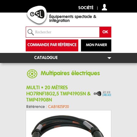
SOCIÉTÉ
Équipements spectacle &
intégration
COMMANDE PAR RÉFÉRENCE
MON PANIER
+
CATALOGUE
Multipaires électriques
MULTI • 20 MÈTRES
HO7RNF18G2,5 TMP41905N &
TMP41908N
Référence :
CAB1825P20