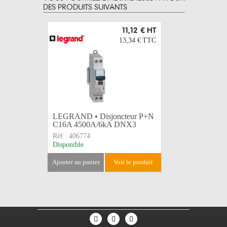
DES PRODUITS SUIVANTS
11,12 €
HT
13,34 €
TTC
LEGRAND • Disjoncteur P+N
LEGRAND 
C16A 4500A/6kA DNX3
C32A 45
Réf :
406774
Réf :
4067
Disponible
Disponible
ajouter au panier
voir le produit
ajouter au 