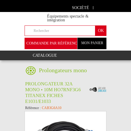
SOCIÉTÉ
Équipements spectacle &
intégration
COMMANDE PAR RÉFÉRENCE
MON PANIER
+
CATALOGUE
Prolongateurs mono
PROLONGATEUR 32A
MONO • 10M HO7RNF3G6
TITANEX FICHES
E1031/E1033
Référence :
CAB3G6A10