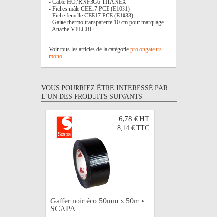
- Câble HO7RNF3G6 TITANEX
- Fiches mâle CEE17 PCE (E1031)
- Fiche femelle CEE17 PCE (E1033)
- Gaine thermo transparente 10 cm pour marquage
- Attache VELCRO
Voir tous les articles de la catégorie
prolongateurs
mono
VOUS POURRIEZ ÊTRE INTERESSÉ PAR
L’UN DES PRODUITS SUIVANTS
6,78 €
HT
8,14 €
TTC
Gaffer noir éco 50mm x 50m •
LEGRAND
SCAPA
caoutchou