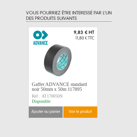
VOUS POURRIEZ ÊTRE INTERESSÉ PAR L’UN
DES PRODUITS SUIVANTS
9,83 €
HT
11,80 €
TTC
Gaffer ADVANCE standard
Élingue d
noir 50mm x 50m 117895
mm 80 cm
Réf :
AT170050N
Réf :
LEV0
Disponible
Disponible
ajouter au panier
voir le produit
ajouter au 