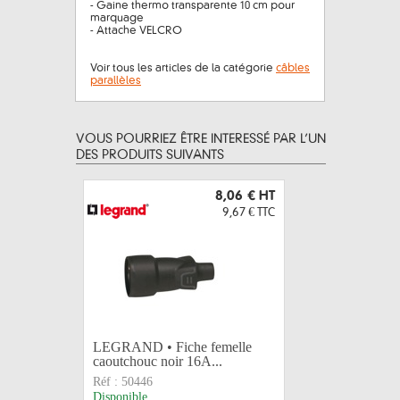
- Gaine thermo transparente 10 cm pour
marquage
- Attache VELCRO
Voir tous les articles de la catégorie
câbles
parallèles
VOUS POURRIEZ ÊTRE INTERESSÉ PAR L’UN
DES PRODUITS SUIVANTS
8,06 €
HT
9,67 €
TTC
LEGRAND • Fiche femelle
Adhésif 
caoutchouc noir 16A...
10m - 
Réf :
50446
Réf :
AT70
Disponible
Disponible