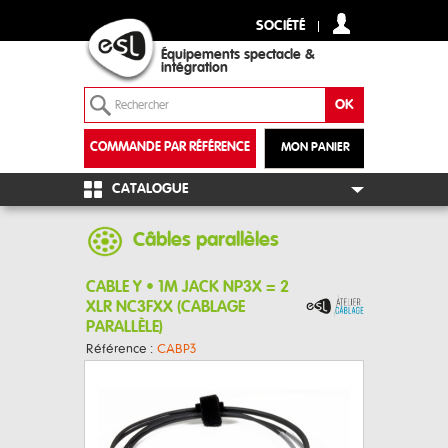
SOCIÉTÉ
Équipements spectacle &
intégration
COMMANDE PAR RÉFÉRENCE
MON PANIER
+
CATALOGUE
Câbles parallèles
CABLE Y • 1M JACK NP3X = 2
XLR NC3FXX (CABLAGE
PARALLÈLE)
Référence :
CABP3