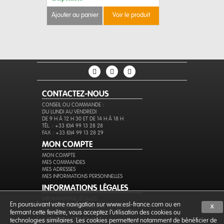
ajouter au panier
voir le produit
ajouter au 
CONTACTEZ-NOUS
CONSEIL OU COMMANDE :
DU LUNDI AU VENDREDI
DE 9 H À 12 H 30 ET DE 14 H À 18 H
TÉL. : +33 (0)4 99 13 28 28
FAX : +33 (0)4 99 13 28 29
MON COMPTE
MON COMPTE
MES COMMANDES
MES ADRESSES
MES INFORMATIONS PERSONNELLES
INFORMATIONS LÉGALES
INFORMATIONS LÉGALES
En poursuivant votre navigation sur www.esl-france.com ou en
CONDITIONS GÉNÉRALES DE VENTE
X
fermant cette fenêtre, vous acceptez l’utilisation des cookies ou
PROTECTION DES DONNÉES
EXPÉDITION ET RETOURS
technologies similaires. Les cookies permettent notamment de bénéficier de