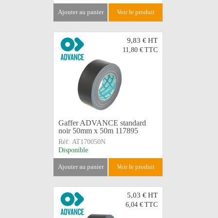
ajouter au panier
voir le produit
9,83 €
HT
11,80 €
TTC
Gaffer ADVANCE standard
noir 50mm x 50m 117895
Réf:
AT170050N
Disponible
ajouter au panier
voir le produit
5,03 €
HT
6,04 €
TTC