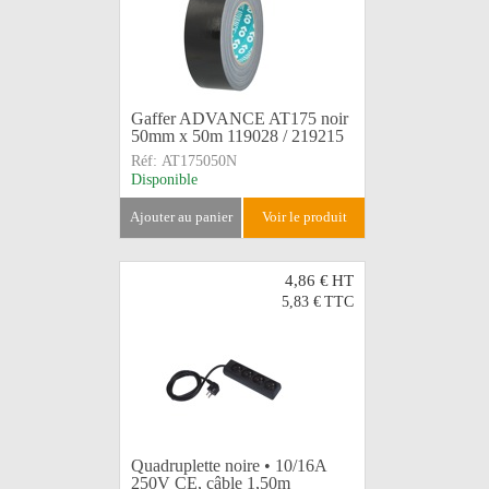
Gaffer ADVANCE AT175 noir
50mm x 50m 119028 / 219215
Réf:
AT175050N
Disponible
ajouter au panier
voir le produit
4,86 €
HT
5,83 €
TTC
Quadruplette noire • 10/16A
250V CE, câble 1,50m