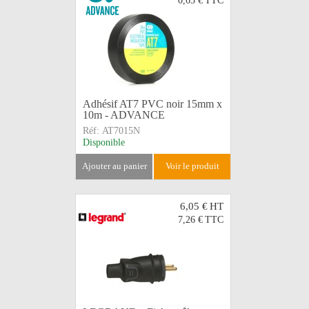
0,65 €
TTC
Adhésif AT7 PVC noir 15mm x
10m - ADVANCE
Réf:
AT7015N
Disponible
ajouter au panier
voir le produit
6,05 €
HT
7,26 €
TTC