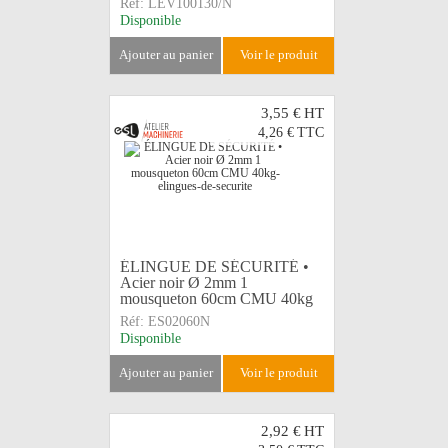
Réf:
LEV100130/N
Disponible
ajouter au panier
voir le produit
3,55 €
HT
4,26 €
TTC
ÉLINGUE DE SÉCURITÉ •
Acier noir Ø 2mm 1
mousqueton 60cm CMU 40kg
Réf:
ES02060N
Disponible
ajouter au panier
voir le produit
2,92 €
HT