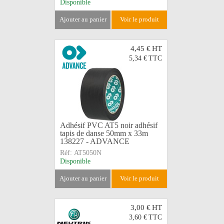
Disponible
ajouter au panier
voir le produit
4,45 €
HT
5,34 €
TTC
Adhésif PVC AT5 noir adhésif
tapis de danse 50mm x 33m
138227 - ADVANCE
Réf:
AT5050N
Disponible
ajouter au panier
voir le produit
3,00 €
HT
3,60 €
TTC