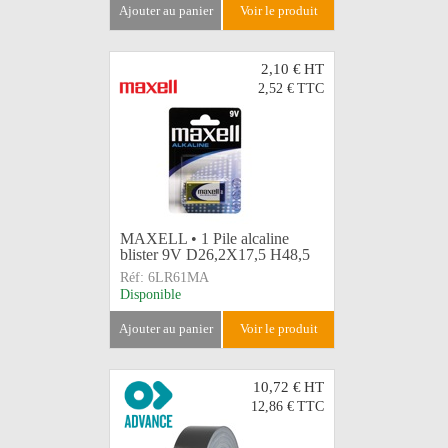
ajouter au panier
voir le produit
2,10 €
HT
2,52 €
TTC
MAXELL • 1 Pile alcaline
blister 9V D26,2X17,5 H48,5
Réf:
6LR61MA
Disponible
ajouter au panier
voir le produit
10,72 €
HT
12,86 €
TTC