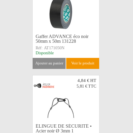
Gaffer ADVANCE éco noir
50mm x 50m 131228
Réf:
AT171050N
Disponible
ajouter au panier
voir le produit
4,84 €
HT
5,81 €
TTC
ÉLINGUE DE SÉCURITÉ •
Acier noir Ø 3mm 1