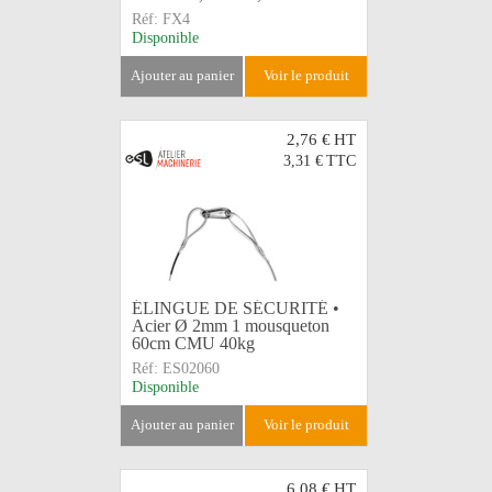
Réf:
FX4
Disponible
ajouter au panier
voir le produit
2,76 €
HT
3,31 €
TTC
ÉLINGUE DE SÉCURITÉ •
Acier Ø 2mm 1 mousqueton
60cm CMU 40kg
Réf:
ES02060
Disponible
ajouter au panier
voir le produit
6,08 €
HT