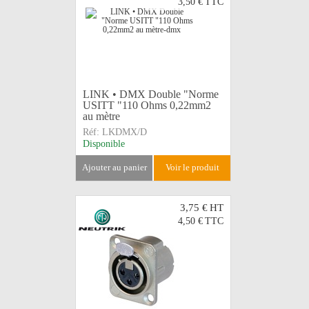
3,50 €
TTC
LINK • DMX Double "Norme
USITT "110 Ohms 0,22mm2
au mètre
Réf:
LKDMX/D
Disponible
ajouter au panier
voir le produit
3,75 €
HT
4,50 €
TTC