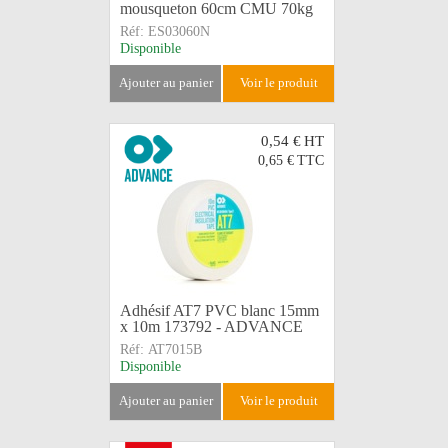
mousqueton 60cm CMU 70kg
Réf:
ES03060N
Disponible
ajouter au panier
voir le produit
0,54 €
HT
0,65 €
TTC
Adhésif AT7 PVC blanc 15mm
x 10m 173792 - ADVANCE
Réf:
AT7015B
Disponible
ajouter au panier
voir le produit