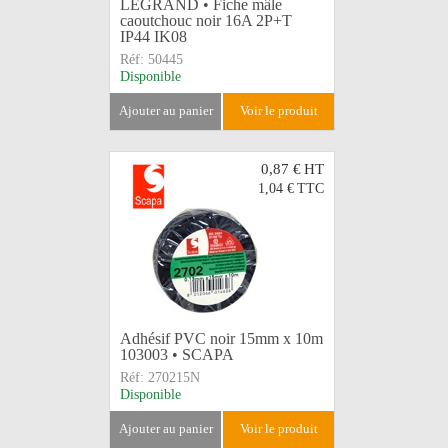
LEGRAND • Fiche mâle
caoutchouc noir 16A 2P+T
IP44 IK08
Réf:
50445
Disponible
ajouter au panier
voir le produit
0,87 €
HT
1,04 €
TTC
Adhésif PVC noir 15mm x 10m
103003 • SCAPA
Réf:
270215N
Disponible
ajouter au panier
voir le produit