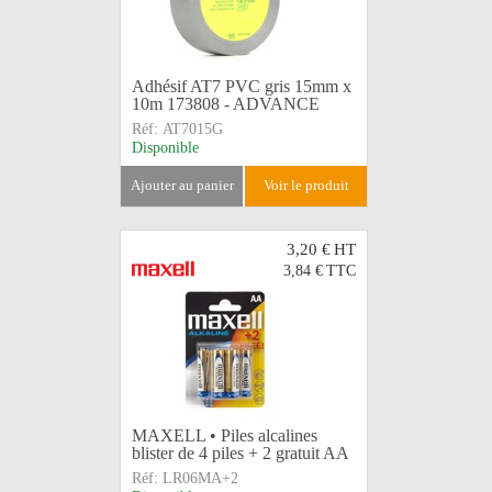
Adhésif AT7 PVC gris 15mm x
10m 173808 - ADVANCE
Réf:
AT7015G
Disponible
ajouter au panier
voir le produit
3,20 €
HT
3,84 €
TTC
MAXELL • Piles alcalines
blister de 4 piles + 2 gratuit AA
Réf:
LR06MA+2