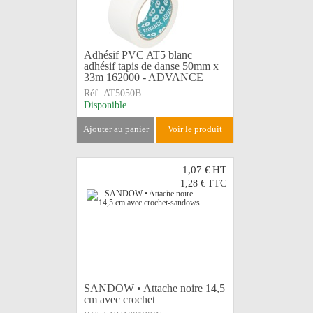
Adhésif PVC AT5 blanc
adhésif tapis de danse 50mm x
33m 162000 - ADVANCE
Réf:
AT5050B
Disponible
ajouter au panier
voir le produit
1,07 €
HT
1,28 €
TTC
SANDOW • Attache noire 14,5
cm avec crochet