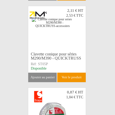
2,11 €
HT
2,53 €
TTC
Clavette conique pour séries
M290/M390 - QUICKTRUSS
Réf:
ST05P
Disponible
ajouter au panier
voir le produit
0,87 €
HT
1,04 €
TTC