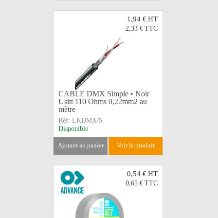
1,94 €
HT
2,33 €
TTC
CABLE DMX Simple • Noir
Usitt 110 Ohms 0,22mm2 au
mètre
Réf:
LKDMX/S
Disponible
ajouter au panier
voir le produit
0,54 €
HT
0,65 €
TTC