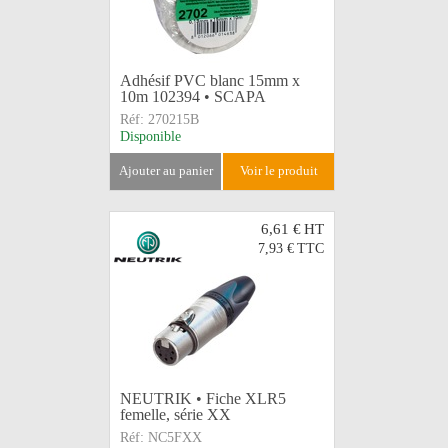
Adhésif PVC blanc 15mm x
10m 102394 • SCAPA
Réf:
270215B
Disponible
ajouter au panier
voir le produit
6,61 €
HT
7,93 €
TTC
NEUTRIK • Fiche XLR5
femelle, série XX
Réf:
NC5FXX