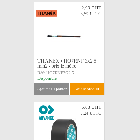
2,99 €
HT
3,59 €
TTC
TITANEX • HO7RNF 3x2,5
mm2 - prix le mètre
Réf:
HO7RNF3G2.5
Disponible
ajouter au panier
voir le produit
6,03 €
HT
7,24 €
TTC