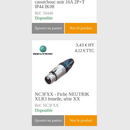
caoutchouc noir 16A 2P+T
IP44 IK08
Réf:
50446
Disponible
ajouter au panier
voir le produit
3,43 €
HT
4,12 €
TTC
NC3FXX - Fiche NEUTRIK
XLR3 femelle, série XX
Réf:
NC3FXX
Disponible
ajouter au panier
voir le produit