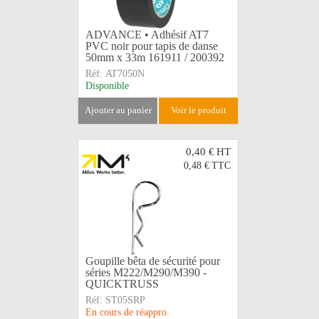
ADVANCE • Adhésif AT7
PVC noir pour tapis de danse
50mm x 33m 161911 / 200392
Réf:
AT7050N
Disponible
ajouter au panier
voir le produit
0,40 €
HT
0,48 €
TTC
Goupille bêta de sécurité pour
séries M222/M290/M390 -
QUICKTRUSS
Réf:
ST05SRP
En cours de réappro.