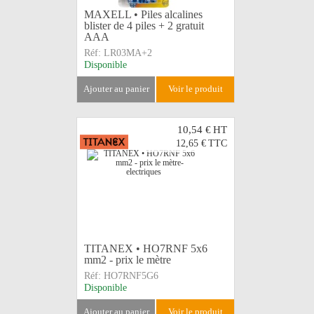
MAXELL • Piles alcalines
blister de 4 piles + 2 gratuit
AAA
Réf:
LR03MA+2
Disponible
ajouter au panier
voir le produit
10,54 €
HT
12,65 €
TTC
TITANEX • HO7RNF 5x6
mm2 - prix le mètre
Réf:
HO7RNF5G6
Disponible
ajouter au panier
voir le produit