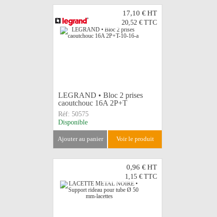
17,10 €
HT
20,52 €
TTC
LEGRAND • Bloc 2 prises
caoutchouc 16A 2P+T
Réf:
50575
Disponible
ajouter au panier
voir le produit
0,96 €
HT
1,15 €
TTC