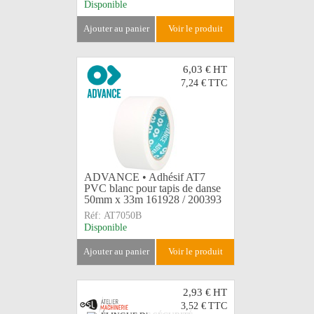
Disponible
ajouter au panier
voir le produit
6,03 €
HT
7,24 €
TTC
ADVANCE • Adhésif AT7
PVC blanc pour tapis de danse
50mm x 33m 161928 / 200393
Réf:
AT7050B
Disponible
ajouter au panier
voir le produit
2,93 €
HT
3,52 €
TTC