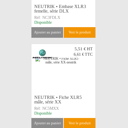
NEUTRIK • Embase XLR3
femelle, série DLX
Réf:
NC3FDLX
Disponible
ajouter au panier
voir le produit
5,51 €
HT
6,61 €
TTC
NEUTRIK • Fiche XLR5
mâle, série XX
Réf:
NC5MXX
Disponible
ajouter au panier
voir le produit