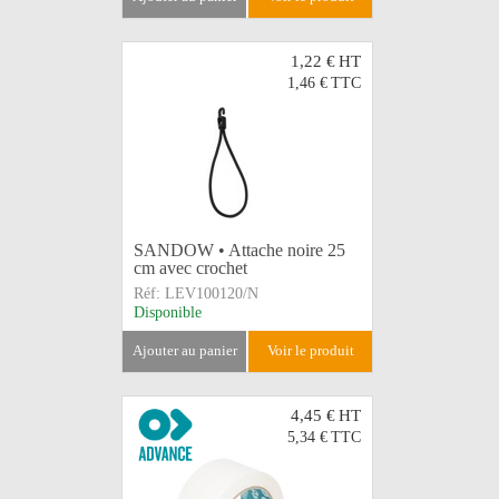
1,22 €
HT
1,46 €
TTC
SANDOW • Attache noire 25
cm avec crochet
Réf:
LEV100120/N
Disponible
ajouter au panier
voir le produit
4,45 €
HT
5,34 €
TTC