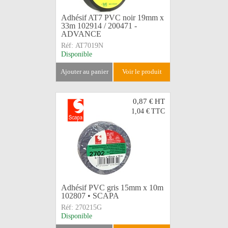
Adhésif AT7 PVC noir 19mm x
33m 102914 / 200471 -
ADVANCE
Réf:
AT7019N
Disponible
ajouter au panier
voir le produit
0,87 €
HT
1,04 €
TTC
Adhésif PVC gris 15mm x 10m
102807 • SCAPA
Réf:
270215G
Disponible