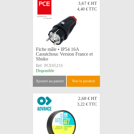
3,67 €
HT
4,40 €
TTC
Fiche mâle • IP54 16A
Caoutchouc Version France et
Shuko
Réf:
PCE0521S
Disponible
ajouter au panier
voir le produit
2,68 €
HT
3,22 €
TTC