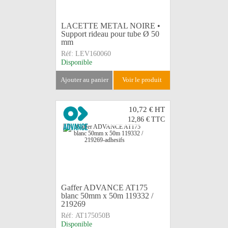
LACETTE METAL NOIRE •
Support rideau pour tube Ø 50
mm
Réf:
LEV160060
Disponible
ajouter au panier
voir le produit
10,72 €
HT
12,86 €
TTC
Gaffer ADVANCE AT175
blanc 50mm x 50m 119332 /
219269
Réf:
AT175050B
Disponible