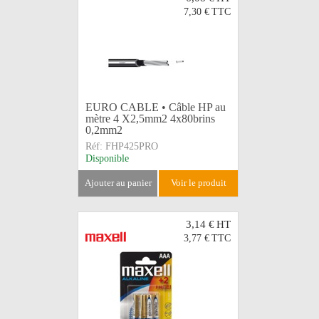
7,30 €
TTC
EURO CABLE • Câble HP au
mètre 4 X2,5mm2 4x80brins
0,2mm2
Réf:
FHP425PRO
Disponible
ajouter au panier
voir le produit
3,14 €
HT
3,77 €
TTC