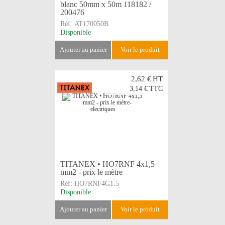
blanc 50mm x 50m 118182 /
200476
Réf:
AT170050B
Disponible
ajouter au panier
voir le produit
2,62 €
HT
3,14 €
TTC
TITANEX • HO7RNF 4x1,5
mm2 - prix le mètre
Réf:
HO7RNF4G1.5
Disponible
ajouter au panier
voir le produit